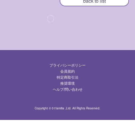
back to list
すみれ写真館
動くすみれ
すみれ放送局
ログイン
プライバシーポリシー
会員規約
FANCLUB入会案内
特定商取引法
推奨環境
ヘルプ/問い合わせ
Copyright © 01familia ,Ltd. All Rights Reserved.