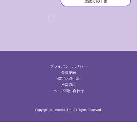
back to list
すみれ写真館
動くすみれ
すみれ放送局
ログイン
プライバシーポリシー
会員規約
FANCLUB入会案内
特定商取引法
推奨環境
ヘルプ/問い合わせ
Copyright © 01familia ,Ltd. All Rights Reserved.