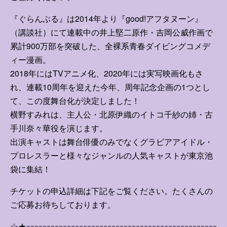
すみれ写真館
『ぐらんぶる』は2014年より『good!アフタヌーン』
動くすみれ
（講談社）にて連載中の井上堅二原作・吉岡公威作画で
累計900万部を突破した、全裸系青春ダイビングコメデ
すみれ放送局
ィー漫画。
2018年にはTVアニメ化、2020年には実写映画化もさ
れ、連載10周年を迎えた今年、周年記念企画の1つとし
ログイン
て、この度舞台化が決定しました！
横野すみれは、主人公・北原伊織のイトコ千紗の姉・古
手川奈々華役を演じます。
FANCLUB入会案内
出演キャストは舞台俳優のみでなくグラビアアイドル・
プロレスラーと様々なジャンルの⼈気キャストが東京池
袋に集結！
チケットの申込詳細は下記をご覧ください。たくさんの
ご応募お待ちしております。
☆★ｰｰｰｰｰｰｰｰｰｰｰｰｰｰｰｰｰｰｰｰｰｰｰｰｰｰｰｰｰｰｰｰｰｰｰｰｰｰｰｰｰｰｰｰｰｰｰ