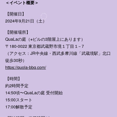
＜イベント概要＞
すみれ写真館
【開催日】
動くすみれ
2024年9月21日（土）
すみれ放送局
【開催場所】
QuaLaの庭（※ビルの3階屋上にあります）
〒180-0022 東京都武蔵野市境１丁目１−７
ログイン
（アクセス：JR中央線・西武多摩川線「武蔵境駅」北口
徒歩30秒）
FANCLUB入会案内
https://quola-bbq.com/
【時間】
約2時間予定
14:50頃〜QuaLaの庭 受付開始
15:00スタート
17:00解散予定